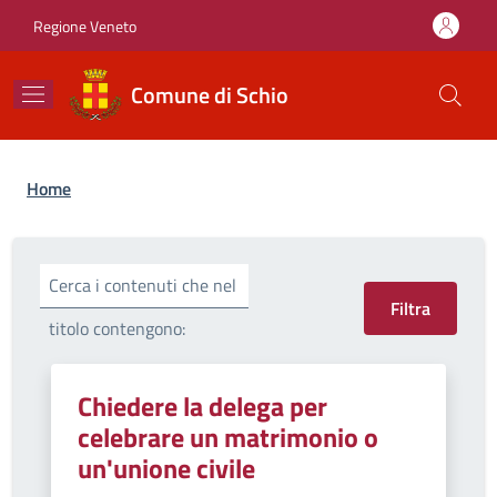
Salta al contenuto principale
Skip to footer content
Regione Veneto
Comune di Schio
Briciole di pane
Home
Cerca i contenuti che nel
titolo contengono:
Chiedere la delega per
celebrare un matrimonio o
un'unione civile