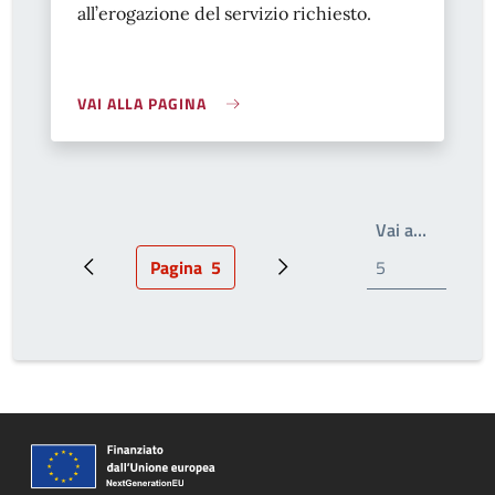
all’erogazione del servizio richiesto.
VAI ALLA PAGINA
Write th
Vai a…
Pagina
5
Pagina precedente
Pagina attuale
Prossima pagina