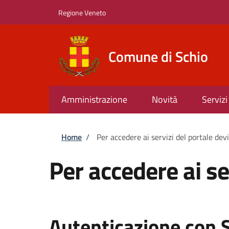
Salta al contenuto principale
Skip to footer content
Regione Veneto
Comune di Schio
Amministrazione
Novità
Servizi
Briciole di pane
Home
/
Per accedere ai servizi del portale dev
Per accedere ai se
Autenticazione con 