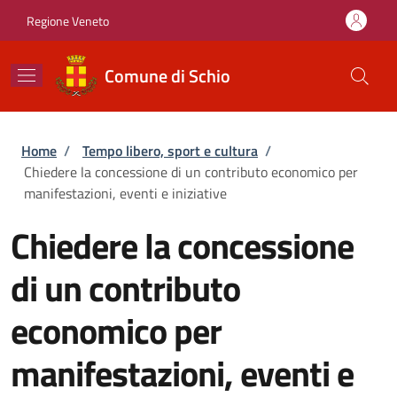
Salta al contenuto principale
Skip to footer content
Regione Veneto
Comune di Schio
Briciole di pane
Home
/
Tempo libero, sport e cultura
/
Chiedere la concessione di un contributo economico per
manifestazioni, eventi e iniziative
Chiedere la concessione
di un contributo
economico per
manifestazioni, eventi e