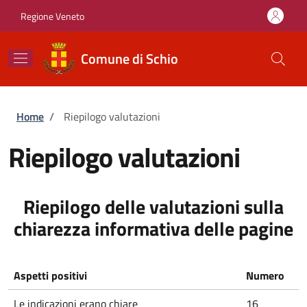
Salta al contenuto principale
Skip to footer content
Regione Veneto
Comune di Schio
Briciole di pane
Home
/
Riepilogo valutazioni
Riepilogo valutazioni
Riepilogo delle valutazioni sulla
chiarezza informativa delle pagine
Aspetti positivi
Numero
Le indicazioni erano chiare
16