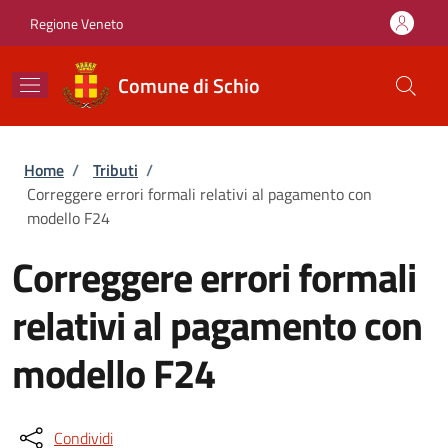
Salta al contenuto principale
Skip to footer content
Regione Veneto
Comune di Schio
Briciole di pane
Home
/
Tributi
/
Correggere errori formali relativi al pagamento con
modello F24
Correggere errori formali
relativi al pagamento con
modello F24
Condividi