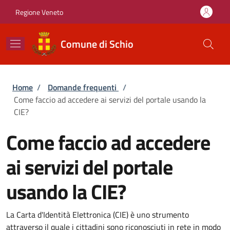
Salta al contenuto principale
Skip to footer content
Regione Veneto
Comune di Schio
Briciole di pane
Home
/
Domande frequenti
/
Come faccio ad accedere ai servizi del portale usando la
CIE?
Come faccio ad accedere
ai servizi del portale
usando la CIE?
La Carta d'Identità Elettronica (CIE) è uno strumento
attraverso il quale i cittadini sono riconosciuti in rete in modo