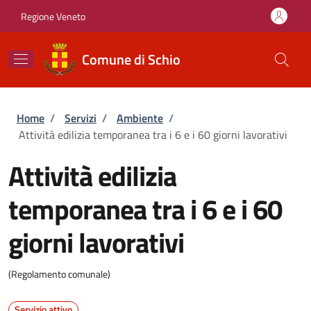
Salta al contenuto principale
Skip to footer content
Regione Veneto
Comune di Schio
Briciole di pane
Home
/
Servizi
/
Ambiente
/
Attività edilizia temporanea tra i 6 e i 60 giorni lavorativi
Attività edilizia
temporanea tra i 6 e i 60
giorni lavorativi
(Regolamento comunale)
Servizio attivo