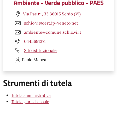
Ambiente - Verde pubblico - PAES
Via Pasini, 33 36015 Schio (VI)
schio.vi@cert.ip-veneto.net
ambiente@comune.schio.vi.it
0445691371
Sito istituzionale
Paolo
Manza
Strumenti di tutela
Tutela amministrativa
Tutela giurisdizionale