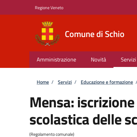
Salta al contenuto principale
Skip to footer content
Regione Veneto
Comune di Schio
Amministrazione
Novità
Servizi
Briciole di pane
Home
/
Servizi
/
Educazione e formazione
Mensa: iscrizione
scolastica delle s
(Regolamento comunale)