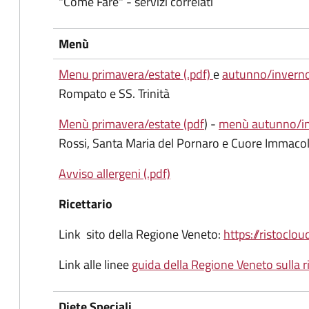
"Come Fare" - servizi correlati
Menù
Menu primavera/estate (.pdf)
e
autunno/inverno 
Rompato e SS. Trinità
Menù primavera/estate (pdf
) -
menù autunno/in
Rossi, Santa Maria del Pornaro e Cuore Immacol
Avviso allergeni (.pdf)
Ricettario
Link sito della Regione Veneto:
https://ristocl
Link alle linee
guida della Regione Veneto sulla r
Diete Speciali