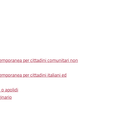
 temporanea per cittadini comunitari non
emporanea per cittadini italiani ed
 o apolidi
ginario