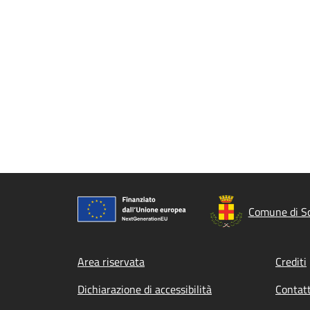
Comune di S
Footer menu
Area riservata
Crediti
Dichiarazione di accessibilità
Contatt