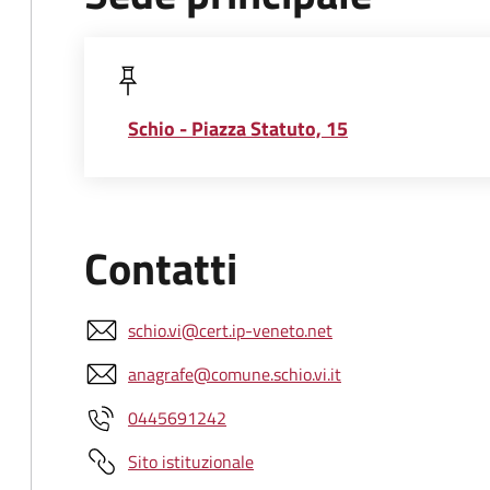
Schio - Piazza Statuto, 15
Contatti
schio.vi@cert.ip-veneto.net
anagrafe@comune.schio.vi.it
0445691242
Sito istituzionale