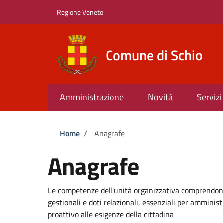
Salta al contenuto principale
Skip to footer content
Regione Veneto
Comune di Schio
Amministrazione
Novità
Servizi
Briciole di pane
Home
/
Anagrafe
Anagrafe
Le competenze dell'unità organizzativa comprendono
gestionali e doti relazionali, essenziali per amminis
proattivo alle esigenze della cittadina