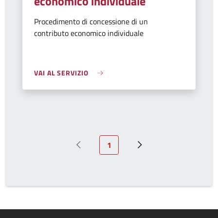
economico individuale
Procedimento di concessione di un
contributo economico individuale
VAI AL SERVIZIO
Pagina attuale
1
Pagina precedente
Prossima pagina