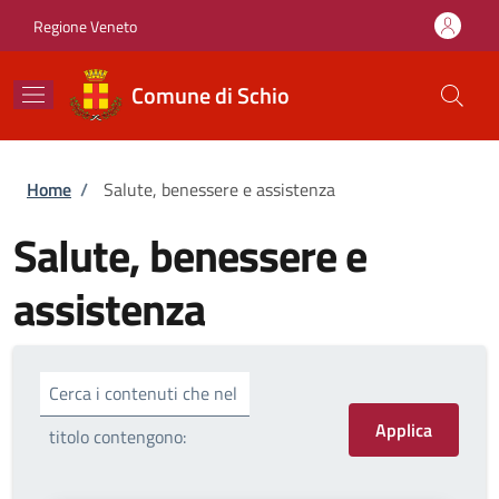
Salta al contenuto principale
Skip to footer content
Regione Veneto
Comune di Schio
Briciole di pane
Home
/
Salute, benessere e assistenza
Salute, benessere e
assistenza
Cerca i contenuti che nel
titolo contengono: