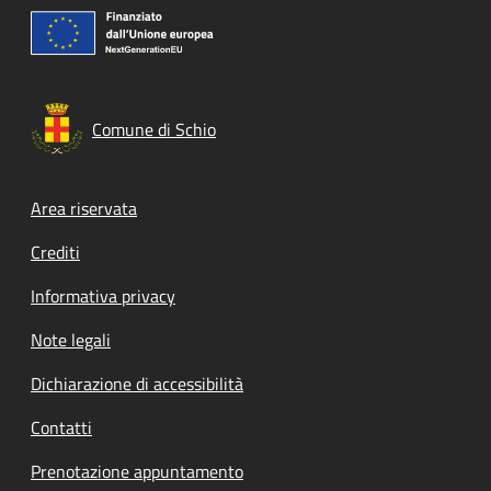
Comune di Schio
Footer menu
Area riservata
Crediti
Informativa privacy
Note legali
Dichiarazione di accessibilità
Contatti
Prenotazione appuntamento